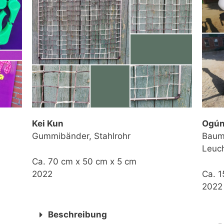
Kei Kun
Ogú
Gummibänder, Stahlrohr
Baum
Leuc
Ca. 70 cm x 50 cm x 5 cm
2022
Ca. 
2022
Beschreibung